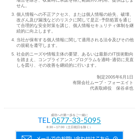
場合を除き、収集時に承諾を得た範囲外の利用、提供はしま
せん。
個人情報への不正アクセス、または個人情報の紛失、破壊、
改ざん及び漏洩などのリスクに関して是正･予防処置を通じ
て合理的な安全対策を講じ、個人情報セキュリティ体制を継
続的に向上します。
当社が保有する個人情報に関して適用される法令及びその他
の規範を遵守します。
社会的ニーズや情報主体の要望、あるいは最新のIT技術動向
を踏まえ、コンプライアンス･プログラムを適時･適切に見直
しを図り、その改善を継続的に行います。
制定2005年6月1日
有限会社ムーブ・フォーエイト
代表取締役 保谷卓也
成功への第一歩をご一緒に
TEL
0577-33-5095
8:30～17:00（土日祝日を除く）